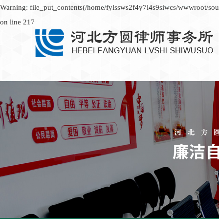
Warning: file_put_contents(/home/fylssws2f4y7l4s9siwcs/wwwroot/sour
on line 217