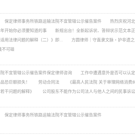
保定律师事务所铁路运输法院不宜管辖公示催告案件
热烈庆祝河北方
5年开始你必须要知道的事
新规出台！全新起诉状、答辩状示范文本正
用法律问题的解释（二）》即...
方圆律师｜守直隶文脉・护非遗之
线不可碰
院不宜管辖公示催告案件保定律师咨询
工作中遭遇意外是否可以认定
品恐巨额损失！
劳动合同法
《最高人民法院 关于审理网络消费纠
若干问题的解释》
公司股东不能作为公司法人与他人之间的民事诉讼
保定律师事务所铁路运输法院不宜管辖公示催告案件