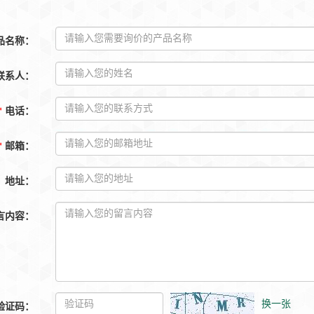
品名称
：
联系人
：
*
电话
：
*
邮箱
：
地址
：
言内容
：
换一张
验证码
：